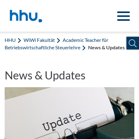
Zum Inhalt springen
Zur Suche springen
HHU
WiWi Fakultät
Academic Teacher für
Betriebswirtschaftliche Steuerlehre
News & Updates
News & Updates