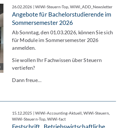
26.02.2026
|
WiWi-Steuern-Top, WiWi_ADD_Newsletter
Angebote für Bachelorstudierende im
Sommersemester 2026
Ab Sonntag, den 01.03.2026, können Sie sich
für Module im Sommersemester 2026
anmelden.
Sie wollen Ihr Fachwissen über Steuern
u
vertiefen?
Dann freue…
15.12.2025
|
WiWi-Accounting-Aktuell, WiWi-Steuern,
WiWi-Steuern-Top, WiWi-fact
Festschrift „Betriebswirtschaftliche