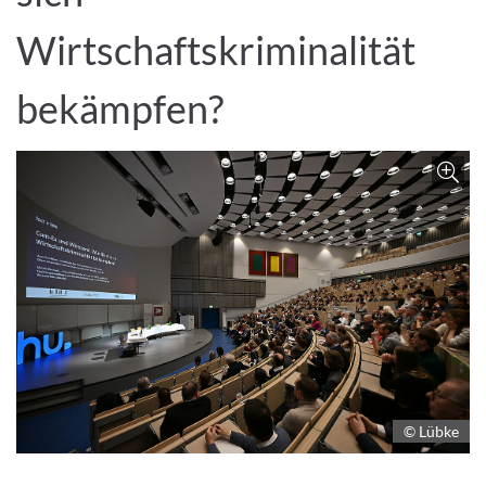
Wirtschaftskriminalität
bekämpfen?
Z
© Lübke